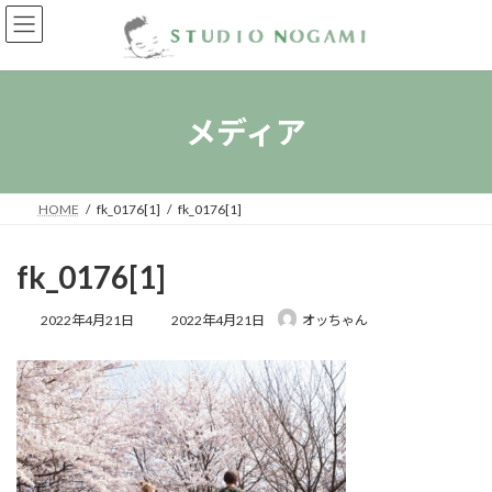
コ
ナ
ン
ビ
テ
ゲ
ン
ー
ツ
シ
へ
ョ
メディア
ス
ン
キ
に
ッ
移
プ
動
HOME
fk_0176[1]
fk_0176[1]
fk_0176[1]
最
2022年4月21日
2022年4月21日
オッちゃん
終
更
新
日
時
: