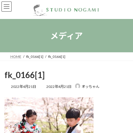
コ
ナ
ン
ビ
テ
ゲ
ン
ー
ツ
シ
へ
ョ
メディア
ス
ン
キ
に
ッ
移
プ
動
HOME
fk_0166[1]
fk_0166[1]
fk_0166[1]
最
2022年4月21日
2022年4月21日
オッちゃん
終
更
新
日
時
: